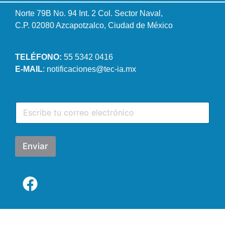
Norte 79B No. 94 Int. 2 Col. Sector Naval,
C.P. 02080 Azcapotzalco, Ciudad de México
TELÉFONO:
55 5342 0416
E-MAIL
: notificaciones@tec-ia.mx
C
o
r
r
e
Enviar
o
e
l
e
c
t
r
ó